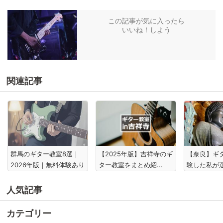
この記事が気に入ったら
いいね！しよう
関連記事
群馬のギター教室8選｜
【2025年版】吉祥寺のギ
【奈良】ギ
2026年版｜無料体験あり
ター教室をまとめ紹...
験した私が選
人気記事
カテゴリー