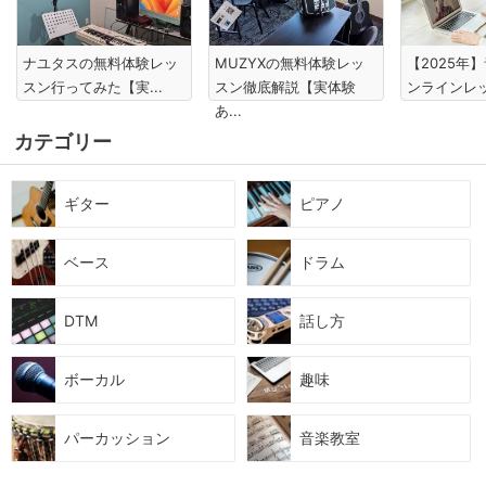
ナユタスの無料体験レッ
MUZYXの無料体験レッ
【2025年
スン行ってみた【実...
スン徹底解説【実体験
ンラインレ
あ...
カテゴリー
ギター
ピアノ
ベース
ドラム
DTM
話し方
ボーカル
趣味
パーカッション
音楽教室