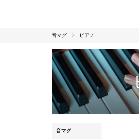
音マグ
ピアノ
音マグ