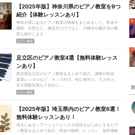
【2025年版】神奈川県のピアノ教室を9つ
紹介【体験レッスンあり】
4
神奈川県にあるピアノ教室の情報をまとめました。料金や
講師、住所など。横浜市だけでなく、川崎市や藤沢市の教
室も紹介します。
ピアノ教室
5
足立区のピアノ教室4選【無料体験レッス
ンあり】
東京都足立区のピアノ教室をまとめて紹介。講師や料金、
楽器レンタルなど。キッズ向け、初心者向け、大人向け、
音大受験対策など自分に...
ピアノ教室
【2025年版】埼玉県内のピアノ教室6選！
無料体験レッスンあり！
埼玉にあるシアーミュージック大宮校をはじめとするピア
ノ教室をまとめて紹介。料金や講師、レッスン、無料体験