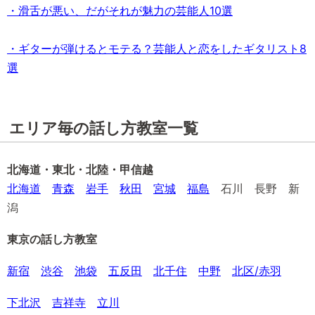
・滑舌が悪い、だがそれが魅力の芸能人10選
・ギターが弾けるとモテる？芸能人と恋をしたギタリスト8
選
エリア毎の話し方教室一覧
北海道・東北・北陸・甲信越
北海道
青森
岩手
秋田
宮城
福島
石川 長野 新
潟
東京の話し方教室
新宿
渋谷
池袋
五反田
北千住
中野
北区/赤羽
下北沢
吉祥寺
立川