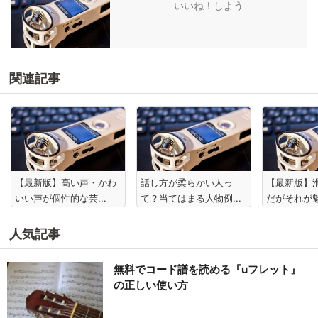
いいね！しよう
関連記事
【最新版】高い声・かわ
話し方が柔らかい人っ
【最新版】
いい声が個性的な芸...
て？当てはまる人物例...
だがそれが魅
人気記事
無料でコード譜を読める『uフレット』
の正しい使い方