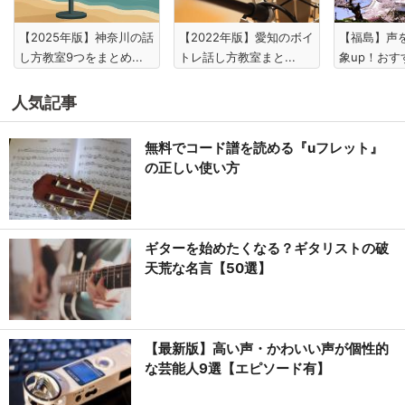
【2025年版】神奈川の話
【2022年版】愛知のボイ
【福島】声
し方教室9つをまとめ...
トレ話し方教室まと...
象up！おすす
人気記事
無料でコード譜を読める『uフレット』
の正しい使い方
ギターを始めたくなる？ギタリストの破
天荒な名言【50選】
【最新版】高い声・かわいい声が個性的
な芸能人9選【エピソード有】