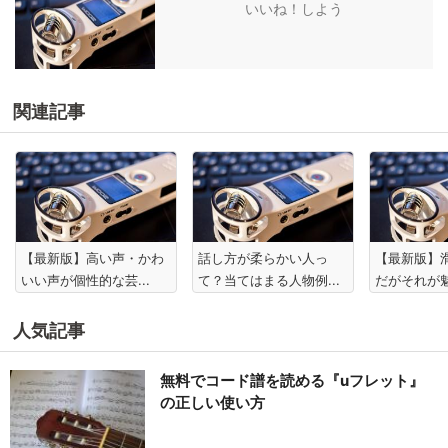
いいね！しよう
関連記事
【最新版】高い声・かわ
話し方が柔らかい人っ
【最新版】
いい声が個性的な芸...
て？当てはまる人物例...
だがそれが魅
人気記事
無料でコード譜を読める『uフレット』
の正しい使い方