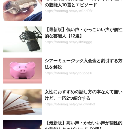
の芸能人10選とエピソード
https://otomag.net/c/xx1cd9fz
【最新版】低い声・かっこいい声が個性
的な芸能人【12選】
https://otomag.net/c/llh9aggq
シアーミュージック入会金と割引する方
法を解説
https://otomag.net/c/to6pbe1i
女性におすすめの話し方の本なんて無い
けど、一応2つ紹介する
https://otomag.net/c/wugwvhdf
【最新版】高い声・かわいい声が個性的