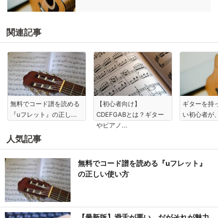
関連記事
無料でコード譜を読める
【初心者向け】
ギターを持
『uフレット』の正し...
CDEFGABとは？ギター
い初心者が、
やピアノ...
人気記事
無料でコード譜を読める『uフレット』
の正しい使い方
【最新版】滑舌が悪い、だがそれが魅力