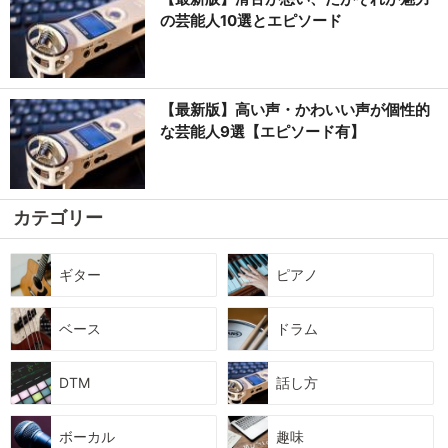
の芸能人10選とエピソード
【最新版】高い声・かわいい声が個性的
な芸能人9選【エピソード有】
カテゴリー
ギター
ピアノ
ベース
ドラム
DTM
話し方
ボーカル
趣味