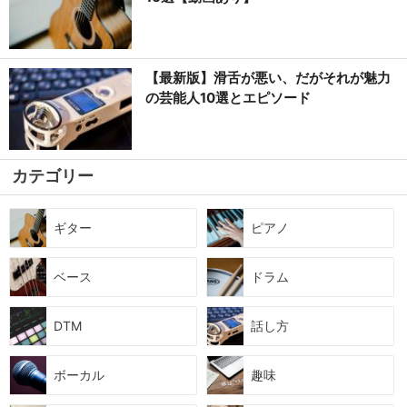
【最新版】滑舌が悪い、だがそれが魅力
の芸能人10選とエピソード
カテゴリー
ギター
ピアノ
ベース
ドラム
DTM
話し方
ボーカル
趣味