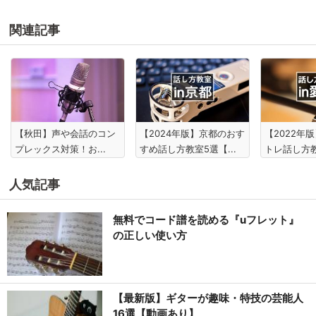
関連記事
【秋田】声や会話のコン
【2024年版】京都のおす
【2022年
プレックス対策！お...
すめ話し方教室5選【...
トレ話し方教
人気記事
無料でコード譜を読める『uフレット』
の正しい使い方
【最新版】ギターが趣味・特技の芸能人
16選【動画あり】