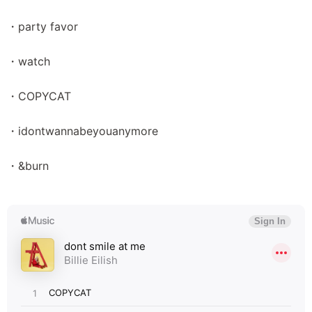
・party favor
・watch
・COPYCAT
・idontwannabeyouanymore
・&burn