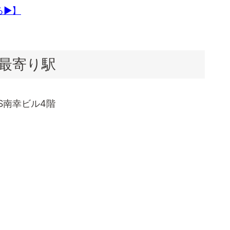
る▶】
最寄り駅
BS南幸ビル4階