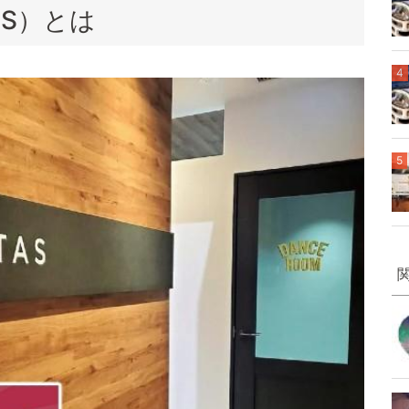
AS）とは
4
5