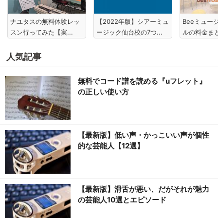
ナユタスの無料体験レッ
【2022年版】シアーミュ
Beeミュー
スン行ってみた【実...
ージック仙台校の7つ...
ルの料金まと
人気記事
無料でコード譜を読める『uフレット』
の正しい使い方
【最新版】低い声・かっこいい声が個性
的な芸能人【12選】
【最新版】滑舌が悪い、だがそれが魅力
の芸能人10選とエピソード