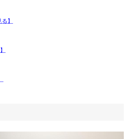
見る】
】
】
ク