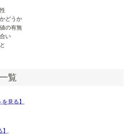
相性
容かどうか
価値の有無
ね合い
こと
一覧
トを見る】
る】