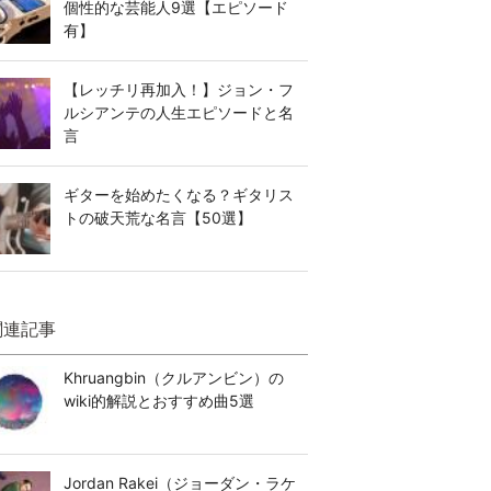
個性的な芸能人9選【エピソード
有】
【レッチリ再加入！】ジョン・フ
ルシアンテの人生エピソードと名
言
ギターを始めたくなる？ギタリス
トの破天荒な名言【50選】
関連記事
Khruangbin（クルアンビン）の
wiki的解説とおすすめ曲5選
Jordan Rakei（ジョーダン・ラケ