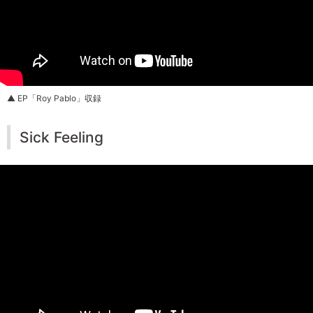
▲ EP「Roy Pablo」収録
Sick Feeling