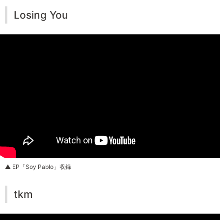
Losing You
▲ EP「Soy Pablo」収録
tkm