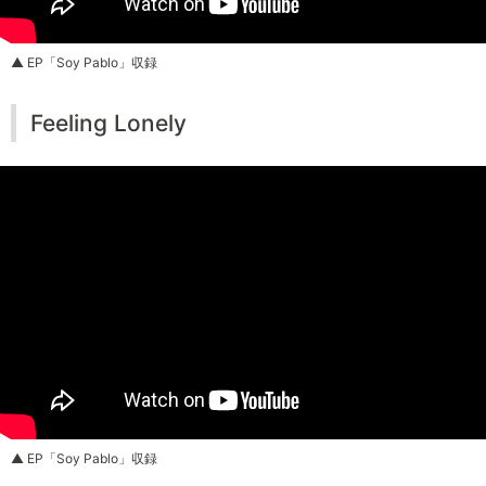
▲ EP「Soy Pablo」収録
Feeling Lonely
▲ EP「Soy Pablo」収録