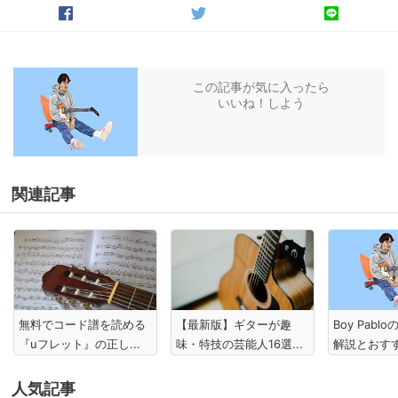
この記事が気に入ったら
いいね！しよう
関連記事
無料でコード譜を読める
【最新版】ギターが趣
Boy Pab
『uフレット』の正し...
味・特技の芸能人16選...
解説とおす
人気記事