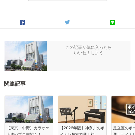
この記事が気に入ったら
いいね！しよう
関連記事
【東京・中野】カラオケ
【2026年版】神奈川のボ
足立区のボ
上達やプロ志望も！...
イトレ教室11選｜初...
選｜ボイトレ