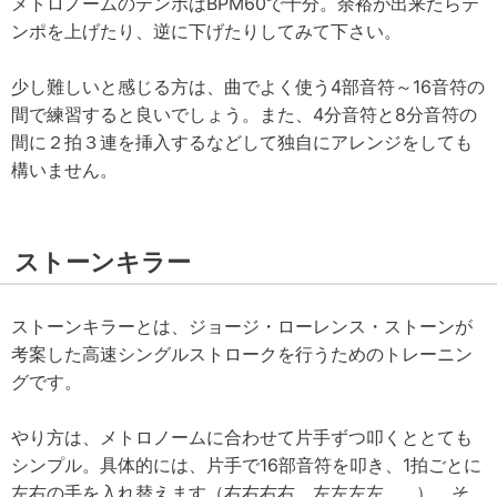
メトロノームのテンポはBPM60で十分。余裕が出来たらテ
ンポを上げたり、逆に下げたりしてみて下さい。
少し難しいと感じる方は、曲でよく使う4部音符～16音符の
間で練習すると良いでしょう。また、4分音符と8分音符の
間に２拍３連を挿入するなどして独自にアレンジをしても
構いません。
ストーンキラー
ストーンキラーとは、ジョージ・ローレンス・ストーンが
考案した高速シングルストロークを行うためのトレーニン
グです。
やり方は、メトロノームに合わせて片手ずつ叩くととても
シンプル。具体的には、片手で16部音符を叩き、1拍ごとに
左右の手を入れ替えます（右右右右 左左左左 …）。そ