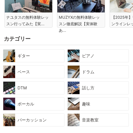
ナユタスの無料体験レッ
MUZYXの無料体験レッ
【2025年
スン行ってみた【実...
スン徹底解説【実体験
ンラインレ
あ...
カテゴリー
ギター
ピアノ
ベース
ドラム
DTM
話し方
ボーカル
趣味
パーカッション
音楽教室