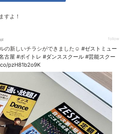
りますよ！
follow
ol
ルの新しいチラシができました☺️
#ゼストミュー
#名古屋
#ボイトレ
#ダンススクール
#芸能スクー
t.co/pzH81b2o9K