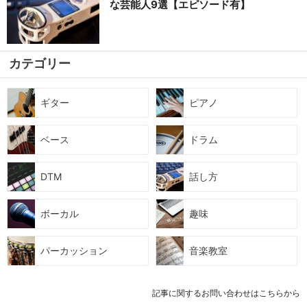
な芸能人9選【エピソード有】
カテゴリー
ギター
ピアノ
ベース
ドラム
DTM
話し方
ボーカル
趣味
パーカッション
音楽教室
記事に関するお問い合わせはこちらから