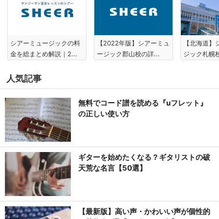
シアーミュージックの料
【2022年版】シアーミュ
【北海道】
金を総まとめ解説｜2...
ージック郡山校の詳...
ジック札幌校
人気記事
無料でコード譜を読める『uフレット』
の正しい使い方
ギターを始めたくなる？ギタリストの破
天荒な名言【50選】
【最新版】高い声・かわいい声が個性的