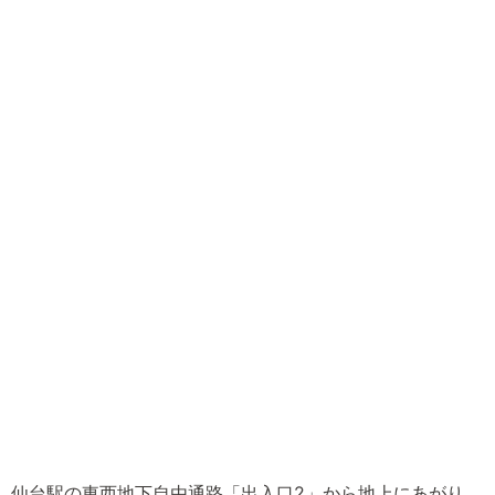
仙台駅の東西地下自由通路「出入口2」から地上にあがり、