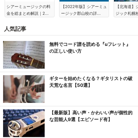
シアーミュージックの料
【2022年版】シアーミュ
【北海道】
金を総まとめ解説｜2...
ージック郡山校の詳...
ジック札幌校
人気記事
無料でコード譜を読める『uフレット』
の正しい使い方
ギターを始めたくなる？ギタリストの破
天荒な名言【50選】
【最新版】高い声・かわいい声が個性的
な芸能人9選【エピソード有】