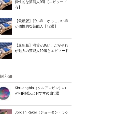
個性的な芸能人9選【エピソード
有】
【最新版】低い声・かっこいい声
が個性的な芸能人【12選】
【最新版】滑舌が悪い、だがそれ
が魅力の芸能人10選とエピソード
関連記事
Khruangbin（クルアンビン）の
wiki的解説とおすすめ曲5選
Jordan Rakei（ジョーダン・ラケ