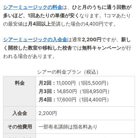
シアーミュージックの料金
は、
ひと月のうちに通う回数が
多いほど、1回あたりの単価が安く
なります。1コマあたり
の最安値は
月4回以上
受講した場合の4,400円です。
シアーミュージックの入会金
は通常
2,200円
ですが、
新し
く開校した教室や移転した校舎
では
無料キャンペーン
が行
われる場合があります。
シアーの料金プラン（税込）
料金
月2回：
11,000円（1回5,500円）
月3回：
14,850円（1回4,950円）
月4回：
17,600円（1回4,400円）
入会金
2,200円
その他費用
一部有名講師は指名料あり