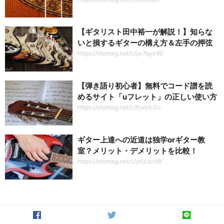
【ギタリスト田中裕一が解説！】知らな
いと損するギターの構え方＆左手の押弦
https://otomag.net/c/jw7qyk86
【弾き語り初心者】無料でコード譜を読
めるサイト「uフレット」の正しい使い方
https://otomag.net/c/fcxkfc0c
ギター上達への近道は独学orギター教
室？メリット・デメリットを比較！
https://otomag.net/c/y6zucn9l