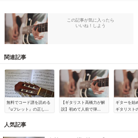
この記事が気に入ったら
いいね！しよう
関連記事
無料でコード譜を読める
【ギタリスト高橋力が解
ギターを始
『uフレット』の正し...
説】初めて人前で弾...
ギタリストの
人気記事