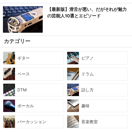
【最新版】滑舌が悪い、だがそれが魅力
の芸能人10選とエピソード
カテゴリー
ギター
ピアノ
ベース
ドラム
DTM
話し方
ボーカル
趣味
パーカッション
音楽教室