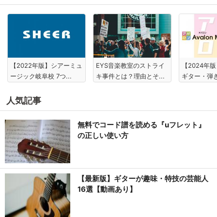
【2022年版】シアーミュ
EYS音楽教室のストライ
【2024年
ージック岐阜校 7つ...
キ事件とは？理由とそ...
ギター・弾き
人気記事
無料でコード譜を読める『uフレット』
の正しい使い方
【最新版】ギターが趣味・特技の芸能人
16選【動画あり】