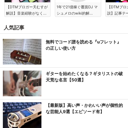
【DTMブロガー天むすが
1年で21億稼ぐ覆面DJ マ
【DTMブロ
解説】音楽経験がなく...
シュメロのwiki的解...
説】記事テ
人気記事
無料でコード譜を読める『uフレット』
の正しい使い方
ギターを始めたくなる？ギタリストの破
天荒な名言【50選】
【最新版】高い声・かわいい声が個性的
な芸能人9選【エピソード有】