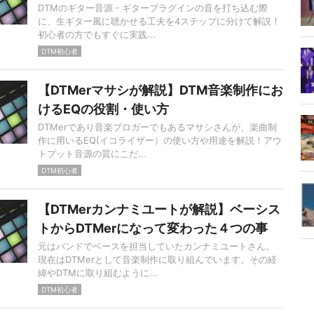
DTMのギター音源・ギタープラグインの音を打ち込む際
に、生ギター風に聴かせる工夫を4ステップに分けて解説！
初心者の方でもすぐに実践...
DTM初心者
【DTMerマサシが解説】DTM音楽制作にお
けるEQの役割・使い方
DTMerであり音楽ブロガーでもあるマサシさんが、楽曲制
作に用いるEQ(イコライザー）の使い方や用途を解説！アウ
トプット音源の質にこだ...
DTM初心者
【DTMerカンナミユートが解説】ベーシス
トからDTMerになって変わった４つの事
元はバンドでベースを担当していたカンナミユートさん。
現在はDTMerとして音楽制作に取り組んでいます。その経
緯やDTMに取り組むように...
DTM初心者