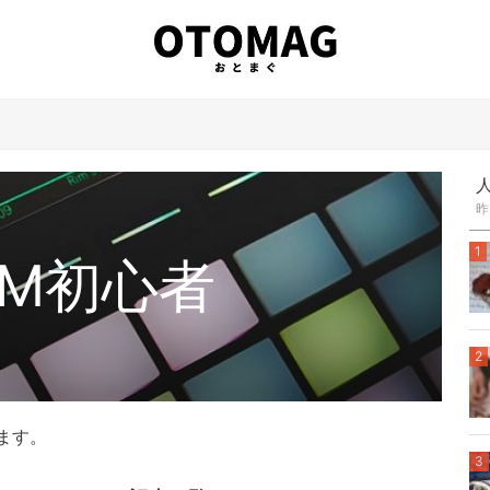
昨
1
TM初心者
2
ます。
3