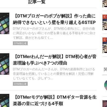
記事一覧
【DTMブロガーのボブが解説】作った曲に
4
納得できないという壁を乗り越える6STEP
DTMブロガーのボブさんが、DTM初心者向けに、自分の曲
に満足がいかない時にその壁を乗り越える手順を6つに分け
て解説。曲がどれも似てく...
5
DTM初心者
【DTMerわんだーが解説】DTM初心者が音
楽理論も学ぶべき7つの理由
DTMブロガーのわんだーさんが、DTMの楽曲制作における
音楽理論を把握していることの重要性を解説！完璧に理解
していなくても、少しずつ...
DTM初心者
【DTMerモデが解説】DTMギター音源を生
楽器の音に近づける4手順