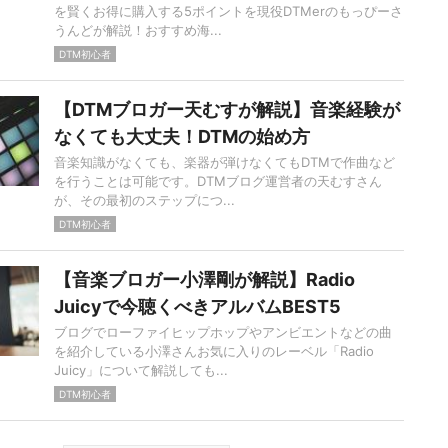
を賢くお得に購入する5ポイントを現役DTMerのもっぴーさ
うんどが解説！おすすめ海...
DTM初心者
【DTMブロガー天むすが解説】音楽経験が
なくても大丈夫！DTMの始め方
音楽知識がなくても、楽器が弾けなくてもDTMで作曲など
を行うことは可能です。DTMブログ運営者の天むすさん
が、その最初のステップにつ...
DTM初心者
【音楽ブロガー小澤剛が解説】Radio
Juicyで今聴くべきアルバムBEST5
ブログでローファイヒップホップやアンビエントなどの曲
を紹介している小澤さんお気に入りのレーベル「Radio
Juicy」について解説しても...
DTM初心者