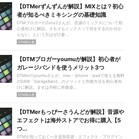
【DTMerずんずんが解説】MIXとは？初心
者が知るべきミキシングの基礎知識
DTMブロガーのZunx2さんが、音源のミックスについて初
心者向けに解説。そもそもミックスって何をするのか分か
らない、という方はぜひ参...
DTM初心者
【DTMブロガーyoumuが解説】初心者が
ガレージバンドを使うメリット3つ
DTMerのyoumuさんが、mac・iphone・ipadで使える無料
のDAW「GarageBand」のメリットと作曲方法を初心者向
けに解説。まずは手軽に作曲遊...
DTM初心者
【DTMerもっぴーさうんどが解説】音源や
エフェクトは海外ストアでお得に購入【5
つ...
DTMが知っておくべき追加音源・エフェクト・プラグイン